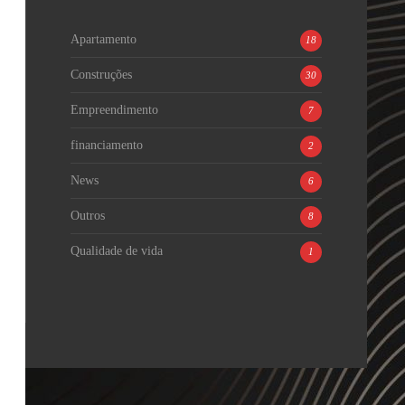
Apartamento
18
Construções
30
Empreendimento
7
financiamento
2
News
6
Outros
8
Qualidade de vida
1