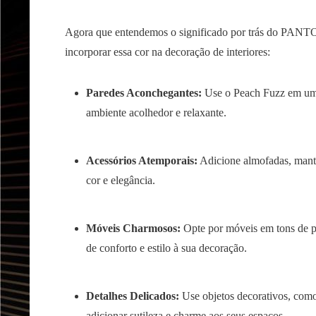
Agora que entendemos o significado por trás do PANT
incorporar essa cor na decoração de interiores:
Paredes Aconchegantes:
Use o Peach Fuzz em uma 
ambiente acolhedor e relaxante.
Acessórios Atemporais:
Adicione almofadas, manta
cor e elegância.
Móveis Charmosos:
Opte por móveis em tons de p
de conforto e estilo à sua decoração.
Detalhes Delicados:
Use objetos decorativos, como
adicionar sutileza e charme aos seus espaços.