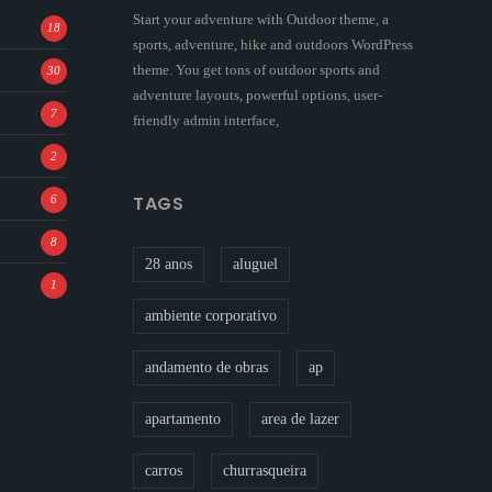
Start your adventure with Outdoor theme, a
18
sports, adventure, hike and outdoors WordPress
theme. You get tons of outdoor sports and
30
adventure layouts, powerful options, user-
7
friendly admin interface,
2
TAGS
6
8
28 anos
aluguel
1
ambiente corporativo
andamento de obras
ap
apartamento
area de lazer
carros
churrasqueira