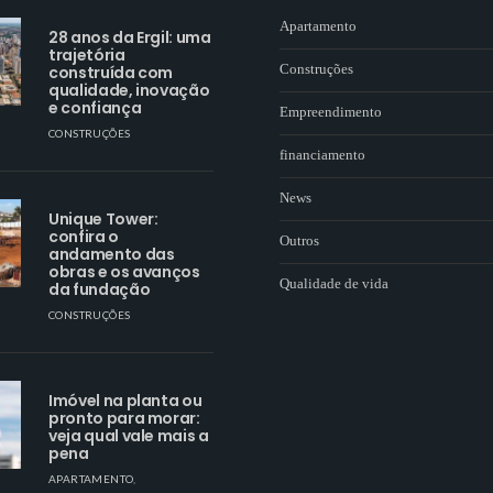
Apartamento
28 anos da Ergil: uma
trajetória
Construções
construída com
qualidade, inovação
e confiança
Empreendimento
CONSTRUÇÕES
financiamento
News
Unique Tower:
confira o
Outros
andamento das
obras e os avanços
Qualidade de vida
da fundação
CONSTRUÇÕES
Imóvel na planta ou
pronto para morar:
veja qual vale mais a
pena
APARTAMENTO
,