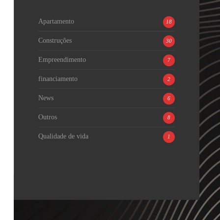
Apartamento
18
Construções
30
Empreendimento
7
financiamento
2
News
6
Outros
8
Qualidade de vida
1