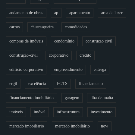
andamento de obras
ap
apartamento
area de lazer
carros
churrasqueira
comodidades
compras de imóveis
condomínio
construçao civil
contstrução-civil
corporativo
crédito
edifício corporativo
empreendimento
entrega
ergil
excelência
FGTS
financiamento
financiamento imobiliário
garagem
ilha-de-malta
imóveis
imóvel
infraestrutura
investimento
mercado imobiliario
mercado imobiliário
now