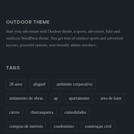
OUTDOOR THEME
Start your adventure with Outdoor theme, a sports, adventure, hike and
outdoors WordPress theme. You get tons of outdoor sports and adventure
layouts, powerful options, user-friendly admin interface,
TAGS
28 anos
aluguel
ambiente corporativo
andamento de obras
ap
apartamento
area de lazer
carros
churrasqueira
comodidades
compras de imóveis
condomínio
construçao civil