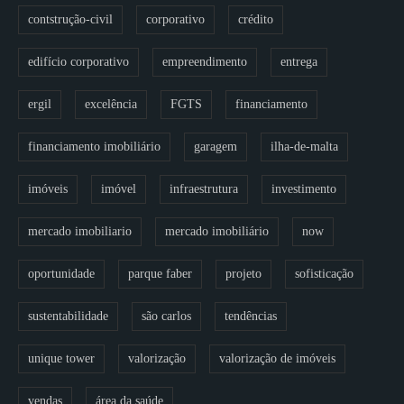
contstrução-civil
corporativo
crédito
edifício corporativo
empreendimento
entrega
ergil
excelência
FGTS
financiamento
financiamento imobiliário
garagem
ilha-de-malta
imóveis
imóvel
infraestrutura
investimento
mercado imobiliario
mercado imobiliário
now
oportunidade
parque faber
projeto
sofisticação
sustentabilidade
são carlos
tendências
unique tower
valorização
valorização de imóveis
vendas
área da saúde